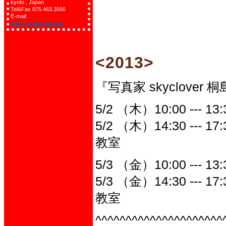
kyoto , Japan
Tel&Fax 075.463.3566
E-mail:
info@vesna-ltd.com
<2013>
『写真家 skyclover 
5/2 （木）10:00 --
5/2 （木）14:30 --
教室
5/3 （金）10:00 --
5/3 （金）14:30 --
教室
^^^^^^^^^^^^^^^^^^^^^