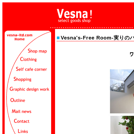
■
Vesna's-Free Room-実り